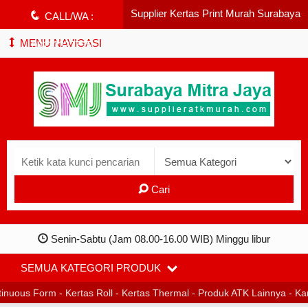
Supplier Kertas Print Murah Surabaya
q
CALL/WA :
MENU NAVIGASI
08113337795
Cari
Senin-Sabtu (Jam 08.00-16.00 WIB) Minggu libur
SEMUA KATEGORI PRODUK
inuous Form - Kertas Roll - Kertas Thermal - Produk ATK Lainnya 